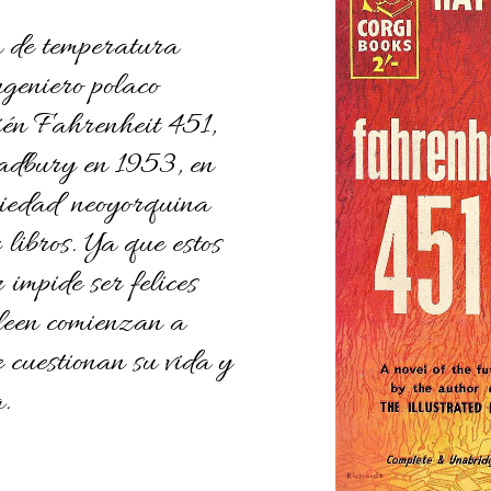
a de temperatura
ingeniero polaco
én Fahrenheit 451,
adbury en 1953, en
ciedad neoyorquina
r libros. Ya que estos
 impide ser felices
leen comienzan a
 cuestionan su vida y
.