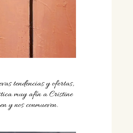
as tendencias y ofertas,
tica muy afín a Cristine
en y nos conmueven.