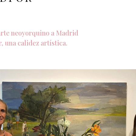
arte
neoyorquino a Madrid
r, una
calidez artística.