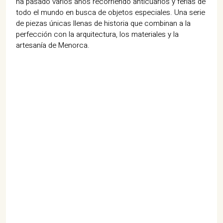
ha pasado varios años recorriendo anticuarios y ferias de
07702 Mahón, Menorca
todo el mundo en busca de objetos especiales. Una serie
de piezas únicas llenas de historia que combinan a la
Hotel: +34 971 635 502
perfección con la arquitectura, los materiales y la
+34 687 88 28 88
artesanía de Menorca.
mahon@cristinebedfor.com