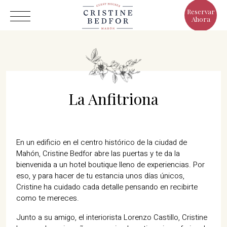
Reservar
Ahora
La Anfitriona
Hotel
Habitaciones
Eat & Drink
En un edificio en el centro histórico de la ciudad de
Mahón, Cristine Bedfor abre las puertas y te da la
Ventajas
bienvenida a un hotel boutique lleno de experiencias. Por
El Mundo de Cristine
eso, y para hacer de tu estancia unos días únicos,
Cristine ha cuidado cada detalle pensando en recibirte
Galería
como te mereces.
Junto a su amigo, el interiorista Lorenzo Castillo, Cristine
C/ Infanta, 19