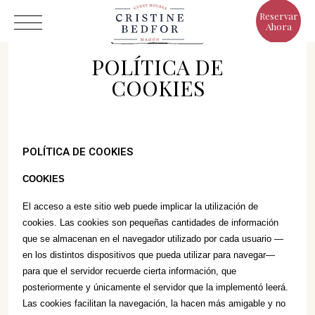
Reservar
Ahora
POLÍTICA DE
COOKIES
Hotel
POLÍTICA DE COOKIES
Habitaciones
COOKIES
Eat & Drink
El acceso a este sitio web puede implicar la utilización de
Ventajas
cookies. Las cookies son pequeñas cantidades de información
El Mundo de Cristine
que se almacenan en el navegador utilizado por cada usuario —
en los distintos dispositivos que pueda utilizar para navegar—
Galería
para que el servidor recuerde cierta información, que
posteriormente y únicamente el servidor que la implementó leerá.
Las cookies facilitan la navegación, la hacen más amigable y no
C/ Infanta, 19