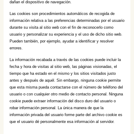
07702 Mahón, Menorca
dañan el dispositivo de navegación.
Las cookies son procedimientos automáticos de recogida de
Hotel: +34 971 635 502
información relativa a las preferencias determinadas por el usuario
+34 687 88 28 88
mahon@cristinebedfor.com
durante su visita al sitio web con el fin de reconocerlo como
usuario y personalizar su experiencia y el uso de dicho sitio web.
Pueden también, por ejemplo, ayudar a identificar y resolver
errores.
La información recabada a través de las cookies puede incluir la
fecha y hora de visitas al sitio web, las páginas visionadas, el
tiempo que ha estado en el mismo y los sitios visitados justo
antes y después de aquél. Sin embargo, ninguna cookie permite
que esta misma pueda contactarse con el número de teléfono del
usuario o con cualquier otro medio de contacto personal. Ninguna
cookie puede extraer información del disco duro del usuario o
robar información personal. La única manera de que la
información privada del usuario forme parte del archivo cookie es
que el usuario dé personalmente esa información al servidor.