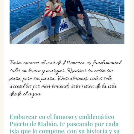
07702 Mahón, Menorca
Hotel: +34 971 635 502
+34 687 88 28 88
mahon@cristinebedfor.com
Para conocer el mar de Menorca es fundamental
salir en barco y navegar. Recorrer su costa sin
prisa, pero sin pausa. Descubriendo calas solo
accesibles por mar teniendo esta visión de la isla
desde el agua.
Embarcar en el famoso y emblemático
Puerto de Mahón. Ir paseando por cada
isla que lo compone, con su historia y su