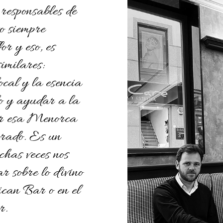
 responsables de
to siempre
or y eso, es
similares:
ocal y la esencia
o y ayudar a la
cer esa Menorca
orado. Es un
chas veces nos
r sobre lo divino
ican Bar o en el
r.