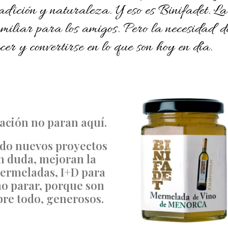
radición y naturaleza. Y eso es Binifadet. L
miliar para los amigos. Pero la necesidad d
cer y convertirse en lo que son hoy en día.
vación no paran aquí.
ndo nuevos proyectos
n duda, mejoran la
 mermeladas, I+D para
no parar, porque son
bre todo, generosos.