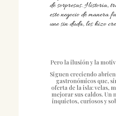
de sorpresas. Historia, t
este negocio de manera fa
une sin duda, les hizo cre
Pero la ilusión y la moti
Siguen creciendo abrie
gastronómicos que, si
oferta de la isla: velas,
mejorar sus caldos. Un 
inquietos, curiosos y so