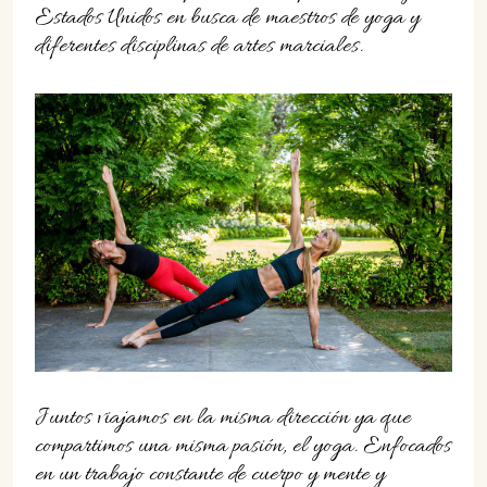
07702 Mahón, Menorca
Estados Unidos en busca de maestros de yoga y
diferentes disciplinas de artes marciales.
Hotel: +34 971 635 502
+34 687 88 28 88
mahon@cristinebedfor.com
Juntos viajamos en la misma dirección ya que
compartimos una misma pasión, el yoga. Enfocados
en un trabajo constante de cuerpo y mente y