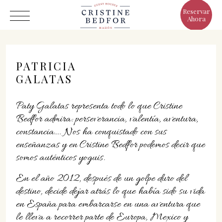
Reservar
Ahora
PATRICIA
GALATAS
Hotel
Paty Galatas representa todo lo que Cristine
Bedfor admira: perseverancia, valentía, aventura,
Habitaciones
constancia…. Nos ha conquistado con sus
Eat & Drink
enseñanzas y en Cristine Bedfor podemos decir que
Ventajas
somos auténticos yoguis.
El Mundo de Cristine
En el año 2012, después de un golpe duro del
Galería
destino, decide dejar atrás lo que había sido su vida
en España para embarcarse en una aventura que
le lleva a recorrer parte de Europa, Mexico y
C/ Infanta, 19