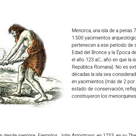
Menorca, una isla de a penas 
1.500 yacimientos arqueológic
pertenecen a ese período de su 
Edad del Bronce y la Época de
el año 123 aC., año en que la i
República Romana). No es ex
décadas la isla sea considerad
en yacimientos (más de 2 por 
estado de conservación, refle
construyeron los menorquines
ón desde siempre. Ejemplos, John Armstrong, en 1753, en su The 