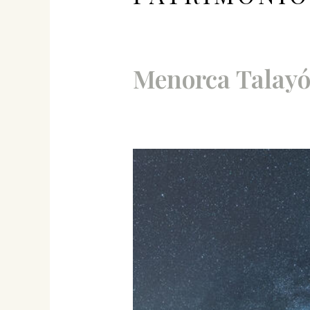
Menorca Talayót