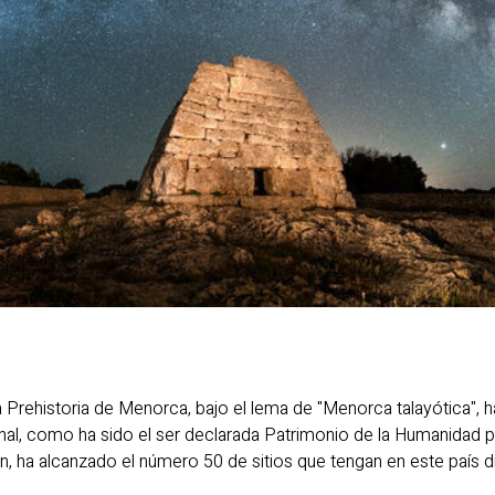
 Prehistoria de Menorca, bajo el lema de "Menorca talayótica", 
onal, como ha sido el ser declarada Patrimonio de la Humanidad p
, ha alcanzado el número 50 de sitios que tengan en este país d