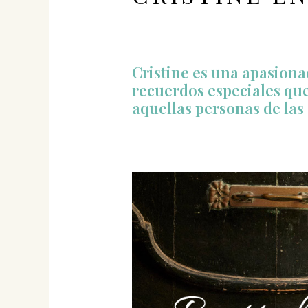
Cristine es una apasiona
recuerdos especiales que
aquellas personas de las