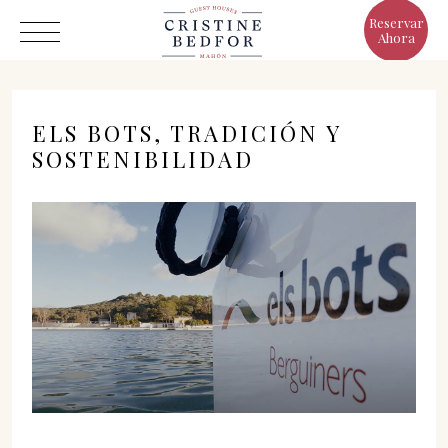
Reservar
Ahora
ELS BOTS, TRADICIÓN Y
SOSTENIBILIDAD
Hotel
Habitaciones
Eat & Drink
Ventajas
El Mundo de Cristine
Galería
C/ Infanta, 19