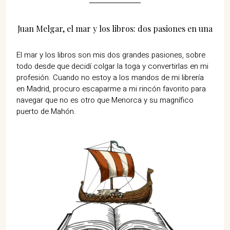
07702 Mahón, Menorca
Juan Melgar, el mar y los libros: dos pasiones en una
Hotel: +34 971 635 502
+34 687 88 28 88
mahon@cristinebedfor.com
El mar y los libros son mis dos grandes pasiones, sobre
todo desde que decidí colgar la toga y convertirlas en mi
profesión. Cuando no estoy a los mandos de mi librería
en Madrid, procuro escaparme a mi rincón favorito para
navegar que no es otro que Menorca y su magnífico
puerto de Mahón.