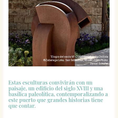
‘Elogio del vacío VI’ (2000) by Eduardo Chillida
©Zabalaga Leku. San Sebastián, VEGAP, 2021 Photo:
Daniel Schäfer
Estas esculturas convivirán con un
paisaje, un edificio del siglo XVIII y una
basílica paleolítica, contemporalizando a
este puerto que grandes historias tiene
que contar.