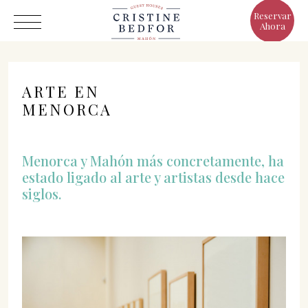
Reservar
Ahora
ARTE EN
MENORCA
Hotel
Menorca y Mahón más concretamente, ha
Habitaciones
estado ligado al arte y artistas desde hace
Eat & Drink
siglos.
Ventajas
El Mundo de Cristine
Galería
C/ Infanta, 19