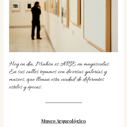
07702 Mahón, Menorca
Hotel: +34 971 635 502
+34 687 88 28 88
mahon@cristinebedfor.com
Hoy en día, Mahón es ARTE en mayúsculas.
En sus calles topamos con diversas galerías y
museos, que llenan esta ciudad de diferentes
estilos y épocas.
Museo Arqueológico