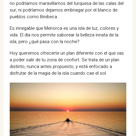
07702 Mahón, Menorca
no podríamos maravillarnos del turquesa de las calas del
sur, ni podríamos dejarnos embriagar por el blanco de
pueblos como Binibeca.
Hotel: +34 971 635 502
+34 687 88 28 88
Es innegable que Menorca es una isla de luz, colores y
mahon@cristinebedfor.com
vida. El día nos permite saborear la belleza innata de la
isla, pero ¿qué pasa con la noche?
Hoy queremos ofrecerte un plan diferente con el que vas
a poder salir de tu zona de confort. Se trata de un plan
distinto, nunca antes propuesto, y está enfocado a
disfrutar de la magia de la isla cuando cae el sol.