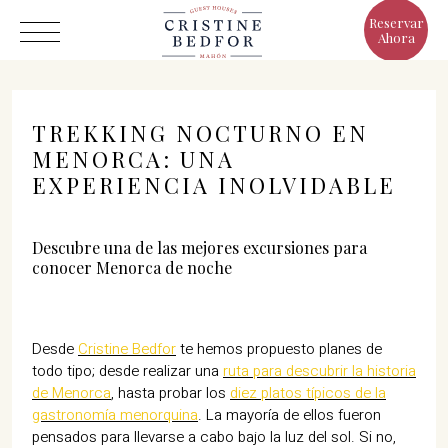
Reservar
Ahora
TREKKING NOCTURNO EN
MENORCA: UNA
EXPERIENCIA INOLVIDABLE
Hotel
Habitaciones
Descubre una de las mejores excursiones para
conocer Menorca de noche
Eat & Drink
Ventajas
El Mundo de Cristine
Desde
Cristine Bedfor
te hemos propuesto planes de
todo tipo; desde realizar una
ruta para descubrir la historia
Galería
de Menorca
, hasta probar los
diez platos típicos de la
gastronomía menorquina
. La mayoría de ellos fueron
pensados para llevarse a cabo bajo la luz del sol. Si no,
C/ Infanta, 19