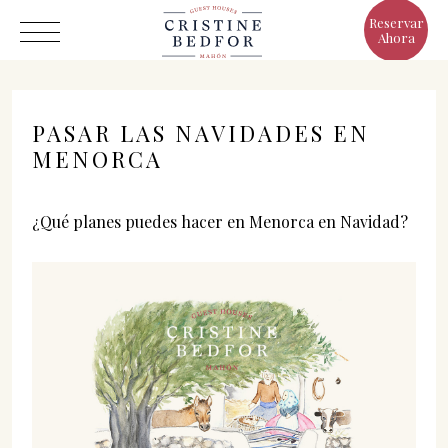
Reservar
Ahora
PASAR LAS NAVIDADES EN
MENORCA
Hotel
¿Qué planes puedes hacer en Menorca en Navidad?
Habitaciones
Eat & Drink
Ventajas
El Mundo de Cristine
Galería
C/ Infanta, 19