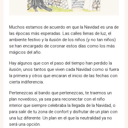
07702 Mahón, Menorca
Hotel: +34 971 635 502
+34 687 88 28 88
mahon@cristinebedfor.com
Muchos estamos de acuerdo en que la Navidad es una de
las épocas más esperadas. Las calles llenas de luz, el
ambiente festivo y la ilusión de los niños (y no tan niños)
se han encargado de coronar estos días como los más
mágicos del año.
Hay algunos que con el paso del tiempo han perdido la
ilusión, unos tantos que viven cada Navidad como si fuera
la primera y otros que encaran el inicio de las fechas con
cierta indiferencia.
Pertenezcas al bando que pertenezcas, te traemos un
plan novedoso, ya sea para reconectar con el niño
interior que siempre celebraba la llegada de la Navidad, o
para salir de tu zona de confort y disfrutar de un plan con
una luz diferente. Un plan en el que la neutralidad ya no
será una opción.