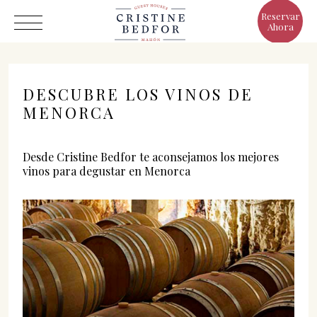
Reservar
Ahora
DESCUBRE LOS VINOS DE
MENORCA
Hotel
Desde Cristine Bedfor te aconsejamos los mejores
vinos para degustar en Menorca
Habitaciones
Eat & Drink
Ventajas
El Mundo de Cristine
Galería
C/ Infanta, 19