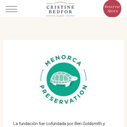
Reservar
Ahora
Hotel
Habitaciones
Eat & Drink
Ventajas
El Mundo de Cristine
Galería
La fundación fue cofundada por Ben Goldsmith y
C/ Infanta, 19