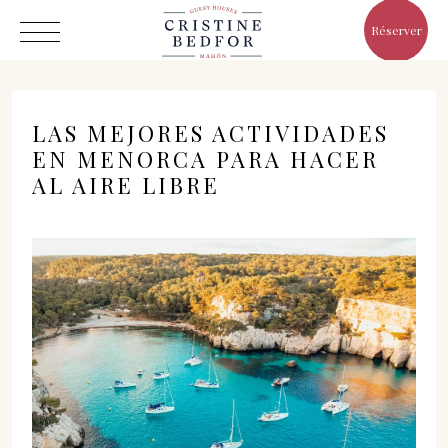
Réserver
LAS MEJORES ACTIVIDADES
EN MENORCA PARA HACER
AL AIRE LIBRE
Hôtel
Chambres
Eat & Drink
Avantages
Le Monde de Cristine
Galerie
C/ Infanta, 19