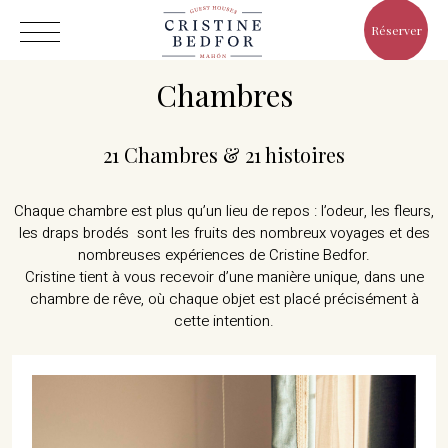
Réserver
Chambres
21 Chambres & 21 histoires
Chaque chambre est plus qu’un lieu de repos : l’odeur, les fleurs,
Hôtel
les draps brodés sont les fruits des nombreux voyages et des
Chambres
nombreuses expériences de Cristine Bedfor.
Eat & Drink
Cristine tient à vous recevoir d’une manière unique, dans une
chambre de rêve, où chaque objet est placé précisément à
Avantages
cette intention.
Le Monde de Cristine
Galerie
C/ Infanta, 19